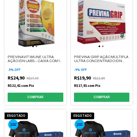
PREVINAVIT IMUNE ULTRA
PREVINA GRIP AÇÃO MÚLTIPLA
AÇÃO IDN LABS – CAIXA COM 10
ULTRA CONCENTRADO IDN
COMPRIMIDOS
LABS - CAIXA COM 15
EFERVESCENTES – SABOR
COMPRIMIDOS
-
9
%
OFF
-
9
%
OFF
LARANJA
R$24,90
R$19,90
R$27,39
R$21,89
R$22,41
com
Pix
R$17,91
com
Pix
ESGOTADO
ESGOTADO