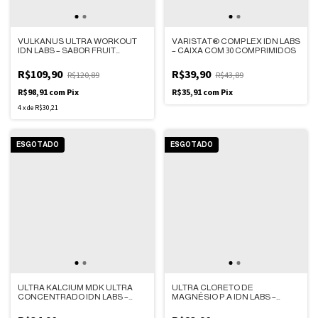
VULKANUS ULTRA WORKOUT
VARISTAT® COMPLEX IDN LABS
IDN LABS – SABOR FRUIT
– CAIXA COM 30 COMPRIMIDOS
PUNCH – POTE 300G
R$109,90
R$39,90
R$120,89
R$43,89
R$98,91
com
Pix
R$35,91
com
Pix
4
x
de
R$30,21
ESGOTADO
ESGOTADO
ULTRA KALCIUM MDK ULTRA
ULTRA CLORETO DE
CONCENTRADO IDN LABS –
MAGNÉSIO P.A IDN LABS –
CAIXA COM 30 COMPRIMIDOS
CAIXA COM 60 COMPRIMIDOS