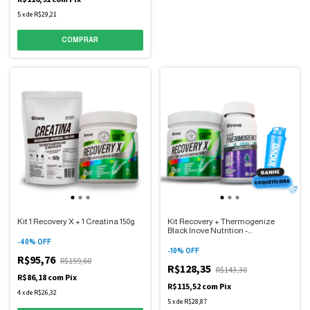
5
x
de
R$29,21
COMPRAR
Kit 1 Recovery X + 1 Creatina 150g
Kit Recovery + Thermogenize
Black Inove Nutrition -
Performance e Foco
-
40
%
OFF
-
10
%
OFF
R$95,76
R$159,60
R$128,35
R$143,30
R$86,18
com
Pix
R$115,52
com
Pix
4
x
de
R$26,32
5
x
de
R$28,87