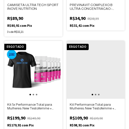
CAMISETA ULTRA TECH SPORT
PREVINAVIT COMPLEXO B
INOVE NUTRITION
ULTRA CONCENTRACAO -
30CP/IDNLABS
R$89,90
R$34,90
R$38,39
R$80,91
com
Pix
R$31,41
com
Pix
3
x
de
R$32,21
ESGOTADO
ESGOTADO
Kit 5x Performance Total para
Kit Performance Total para
Mulheres: New Testofemme +
Mulheres: New Testofemme +
Camiseta Ultra Tech Sport
Camiseta Ultra Tech Sport
R$199,90
R$109,90
R$249,90
R$139,90
R$179,91
com
Pix
R$98,91
com
Pix