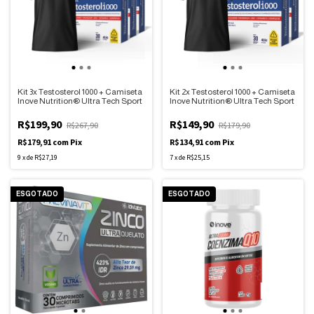
Kit 3x Testosterol 1000 + Camiseta
Kit 2x Testosterol 1000 + Camiseta
Inove Nutrition® Ultra Tech Sport
Inove Nutrition® Ultra Tech Sport
R$199,90
R$149,90
R$267,90
R$179,90
R$179,91
com
Pix
R$134,91
com
Pix
9
x
de
R$27,19
7
x
de
R$25,15
ESGOTADO
ESGOTADO