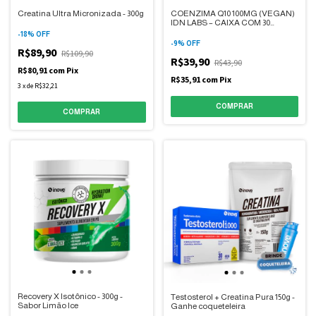
Creatina Ultra Micronizada - 300g
COENZIMA Q10 100MG (VEGAN)
IDN LABS – CAIXA COM 30
MICROTABS
-
18
%
OFF
-
9
%
OFF
R$89,90
R$109,90
R$39,90
R$43,90
R$80,91
com
Pix
R$35,91
com
Pix
3
x
de
R$32,21
Recovery X Isotônico - 300g -
Testosterol + Creatina Pura 150g -
Sabor Limão Ice
Ganhe coqueteleira