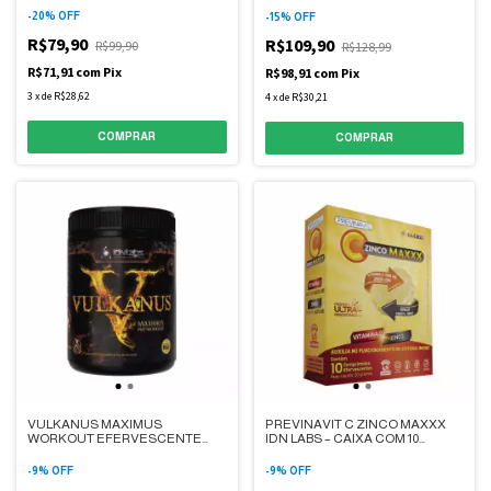
-
20
%
OFF
-
15
%
OFF
R$79,90
R$109,90
R$99,90
R$128,99
R$71,91
com
Pix
R$98,91
com
Pix
3
x
de
R$28,62
4
x
de
R$30,21
COMPRAR
VULKANUS MAXIMUS
PREVINAVIT C ZINCO MAXXX
WORKOUT EFERVESCENTE
IDN LABS – CAIXA COM 10
IDN LABS – SABOR
COMPRIMIDOS
WATERMELON & LIMON – POTE
EFERVESCENTES – SABOR
-
9
%
OFF
-
9
%
OFF
300G
LARANJA