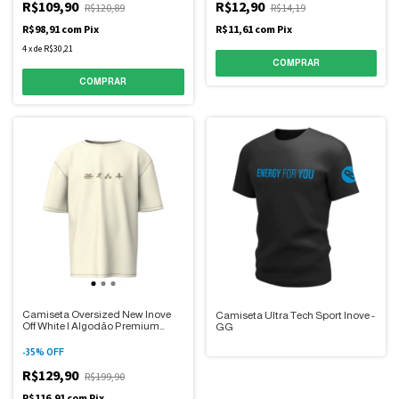
R$109,90
R$12,90
R$120,89
R$14,19
R$98,91
com
Pix
R$11,61
com
Pix
4
x
de
R$30,21
Camiseta Oversized New Inove
Camiseta Ultra Tech Sport Inove -
Off White | Algodão Premium
GG
Unissex
-
35
%
OFF
R$129,90
R$199,90
R$116,91
com
Pix