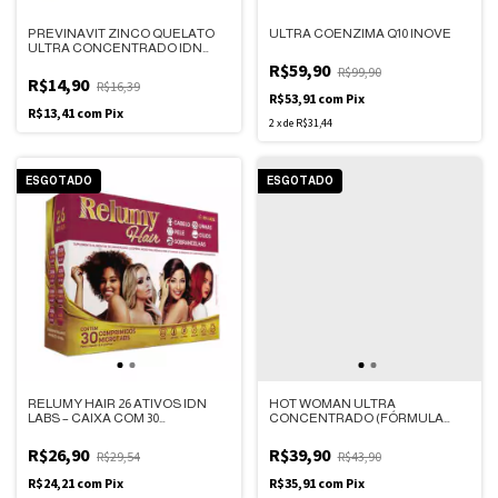
ULTRA COENZIMA Q10 INOVE
PREVINAVIT ZINCO QUELATO
ULTRA CONCENTRADO IDN
LABS – CAIXA COM 30
R$59,90
R$99,90
MICROTABS
R$14,90
R$16,39
R$53,91
com
Pix
R$13,41
com
Pix
2
x
de
R$31,44
ESGOTADO
ESGOTADO
RELUMY HAIR 26 ATIVOS IDN
HOT WOMAN ULTRA
LABS – CAIXA COM 30
CONCENTRADO (FÓRMULA
COMPRIMIDOS MICROTABS
FEMININA) IDN LABS – CAIXA
COM 30 COMPRIMIDOS
R$26,90
R$39,90
R$29,54
R$43,90
R$24,21
com
Pix
R$35,91
com
Pix