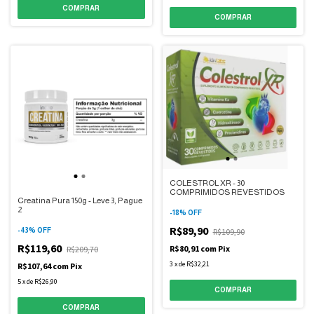
COLESTROL XR - 30
COMPRIMIDOS REVESTIDOS
Creatina Pura 150g - Leve 3, Pague
2
-
18
%
OFF
R$89,90
R$109,90
-
43
%
OFF
R$119,60
R$80,91
com
Pix
R$209,70
3
x
de
R$32,21
R$107,64
com
Pix
5
x
de
R$26,90