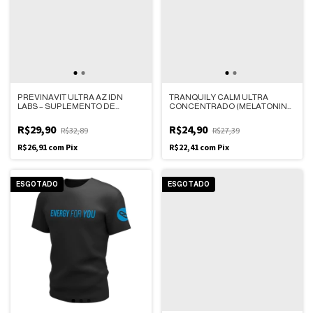
PREVINAVIT ULTRA AZ IDN
TRANQUILY CALM ULTRA
LABS – SUPLEMENTO DE
CONCENTRADO (MELATONINA
VITAMINAS E MINERAIS ULTRA
+ B6) IDN LABS – CAIXA COM 60
CONCENTRADO – CAIXA COM
COMPRIMIDOS
R$29,90
R$24,90
R$32,89
R$27,39
30 COMPRIMIDOS MICROTABS
ORODISPERSÍVEIS
R$26,91
com
Pix
R$22,41
com
Pix
ESGOTADO
ESGOTADO