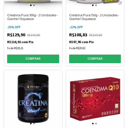
Creatina Pura 300g - 2 Unidades -
Creatina Pura 150g - 2 Unidades -
Ganhe 1 Squeeze
Ganhe 1 Squeeze
-
35
%
OFF
-
22
%
OFF
R$129,90
R$108,83
R$199,80
R$139,80
R$116,91
com
Pix
R$97,95
com
Pix
5
x
de
R$29,21
4
x
de
R$29,92