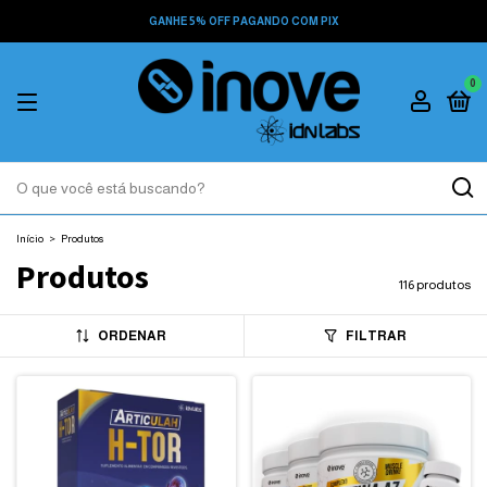
GANHE 5% OFF PAGANDO COM PIX
0
Início
>
Produtos
Produtos
116 produtos
ORDENAR
FILTRAR