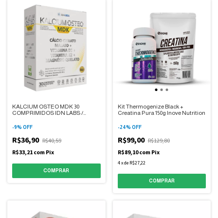
KALCIUM OSTEO MDK 30
Kit Thermogenize Black +
COMPRIMIDOS IDN LABS /
Creatina Pura 150g Inove Nutrition
INOVE
-
9
%
OFF
-
24
%
OFF
R$36,90
R$99,00
R$40,59
R$129,80
R$33,21
com
Pix
R$89,10
com
Pix
4
x
de
R$27,22