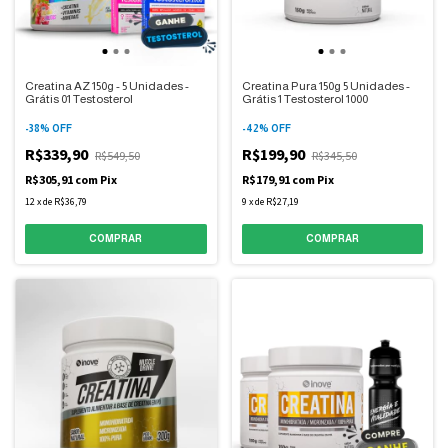
Creatina AZ 150g - 5 Unidades -
Creatina Pura 150g 5 Unidades -
Grátis 01 Testosterol
Grátis 1 Testosterol 1000
-
38
%
OFF
-
42
%
OFF
R$339,90
R$199,90
R$549,50
R$345,50
R$305,91
com
Pix
R$179,91
com
Pix
12
x
de
R$36,79
9
x
de
R$27,19
COMPRAR