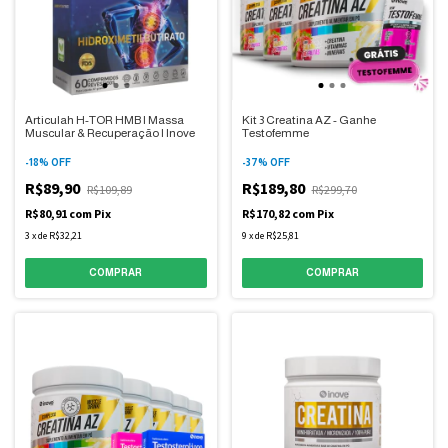
Articulah H-TOR HMB | Massa
Kit 3 Creatina AZ - Ganhe
Muscular & Recuperação | Inove
Testofemme
-
18
%
OFF
-
37
%
OFF
R$89,90
R$189,80
R$109,89
R$299,70
R$80,91
com
Pix
R$170,82
com
Pix
3
x
de
R$32,21
9
x
de
R$25,81