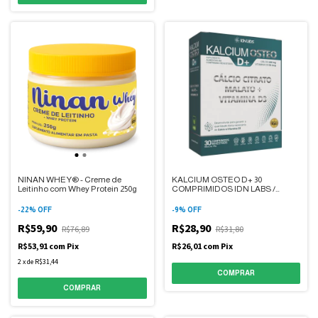
NINAN WHEY® - Creme de
KALCIUM OSTEO D+ 30
Leitinho com Whey Protein 250g
COMPRIMIDOS IDN LABS /
INOVE
-
22
%
OFF
-
9
%
OFF
R$59,90
R$28,90
R$76,89
R$31,80
R$53,91
com
Pix
R$26,01
com
Pix
2
x
de
R$31,44