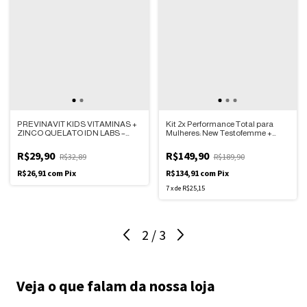
PREVINAVIT KIDS VITAMINAS +
Kit 2x Performance Total para
ZINCO QUELATO IDN LABS –
Mulheres: New Testofemme +
CAIXA COM 30 COMPRIMIDOS
Camiseta Ultra Tech Sport
MASTIGÁVEIS – SABOR
R$29,90
R$149,90
R$32,89
R$189,90
MORANGO CREAN
R$26,91
com
Pix
R$134,91
com
Pix
7
x
de
R$25,15
2
/
3
Veja o que falam da nossa loja