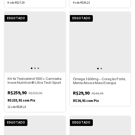
9
x
de
R$27,19
4
x
de
R$30,21
ESGOTADO
ESGOTADO
Kit 4x Testosterol 1000 + Camiseta
Ômega 3 600mg – Coração Forte,
Inove Nutrition® Ultra Tech Sport
Mente Ativa e Mais Energia
R$259,90
R$29,90
R$359,90
R$44,90
R$233,91
com
Pix
R$26,91
com
Pix
12
x
de
R$28,13
ESGOTADO
ESGOTADO