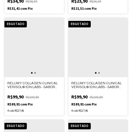
R$34,90
R$23,90
R$38,39
R$26,29
R$31,41
com
Pix
R$21,51
com
Pix
ESGOTADO
ESGOTADO
RELUMY COLLAGEN CLINICAL
RELUMY COLLAGEN CLINICAL
VERISOL® IDN LABS - SABOR
VERISOL® IDN LABS - SABOR
LICHIA – 300G
ABACAXI COM COCO – 300G
R$99,90
R$99,90
R$109,89
R$109,89
R$89,91
com
Pix
R$89,91
com
Pix
4
x
de
R$27,46
4
x
de
R$27,46
ESGOTADO
ESGOTADO