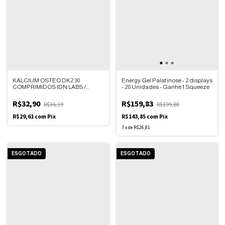
KALCIUM OSTEO DK2 30
Energy Gel Palatinose - 2 displays
COMPRIMIDOS IDN LABS /
- 20 Unidades - Ganhe 1 Squeeze
INOVE
R$32,90
R$159,83
R$36,19
R$199,80
R$29,61
com
Pix
R$143,85
com
Pix
7
x
de
R$26,81
ESGOTADO
ESGOTADO