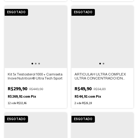
ESGOTADO
ESGOTADO
Kit 5x Testosterol 1000 + Camiseta
ARTICULAH ULTRA COMPLEX
Inove Nutrition® Ultra Tech Sport
ULTRA CONCENTRADO IDN
LABS – CAIXA COM 30
COMPRIMIDOS
R$299,90
R$49,90
R$449,90
R$54,89
R$269,91
com
Pix
R$44,91
com
Pix
12
x
de
R$32,46
2
x
de
R$26,19
ESGOTADO
ESGOTADO