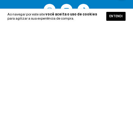
Ao navegar por este site
você aceita o uso de cookies
ENTENDI
para agilizar a sua experiência de compra.
INSTITUCIONAL
FALE COM NOSSA EQUIPE
CADASTRE-SE E RECEBA OFERTAS EXCLUSIVAS!
Meios de pagamento
Copyright Inove Nutrition - 15838294000100 - 2026. Todos os direitos reservados.