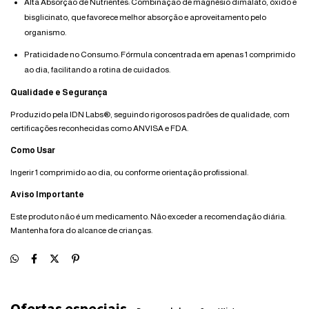
Alta Absorção de Nutrientes: Combinação de magnésio dimalato, óxido e
bisglicinato, que favorece melhor absorção e aproveitamento pelo
organismo.
Praticidade no Consumo: Fórmula concentrada em apenas 1 comprimido
ao dia, facilitando a rotina de cuidados.
Qualidade e Segurança
Produzido pela IDN Labs®, seguindo rigorosos padrões de qualidade, com
certificações reconhecidas como ANVISA e FDA.
Como Usar
Ingerir 1 comprimido ao dia, ou conforme orientação profissional.
Aviso Importante
Este produto não é um medicamento. Não exceder a recomendação diária.
Mantenha fora do alcance de crianças.
Ofertas especiais