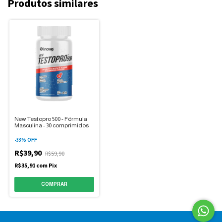
Produtos similares
New Testopro 500 - Fórmula
Masculina - 30 comprimidos
-
33
%
OFF
R$39,90
R$59,90
R$35,91
com
Pix