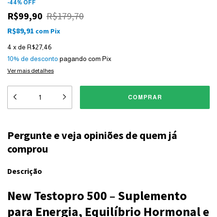
-
44
%
OFF
R$99,90
R$179,70
R$89,91
com
Pix
4
x
de
R$27,46
10% de desconto
pagando com Pix
Ver mais detalhes
Pergunte e veja opiniões de quem já
comprou
Descrição
New Testopro 500 – Suplemento
para Energia, Equilíbrio Hormonal e