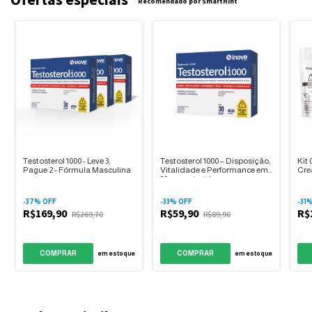
Recomendado por SmartHint
Testosterol 1000 - Leve 3,
Testosterol 1000 – Disposição,
Kit 
Pague 2 - Fórmula Masculina
Vitalidade e Performance em
Cre
30 comprimidos
-
37
% OFF
-
33
% OFF
-
31
%
R$169,90
R$59,90
R$
R$269,70
R$89,90
COMPRAR
COMPRAR
em estoque
em estoque