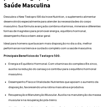
Saúde Masculina
Descubra o New Testopro 500 da Inove Nutrition, o suplemento alimentar
desenvolvido especialmente para atender às necessidades do corpo
masculino. Sua fórmula avançada combina vitaminas, minerais e diferentes
formas de magnésio para promover energia, equilíbrio hormonal,
desempenho físico e bem-estar geral.
Ideal para homens que buscam mais disposição no dia a dia, melhor
performance nos treinos e cuidado completo com a saúde masculina.
Principais Benefícios do Testopro 500:
Energia e Equilíbrio Hormonal: Com vitaminas do complexo B e zinco,
auxilia na redução do cansaço e contribui para o equilíbrio hormonal
masculino.
Desempenho Físico e Vitalidade: Nutrientes que apoiam o aumento da
disposição, favorecendo uma rotina mais ativa e produtiva.
Recuperação e Manutenção Muscular: Auxilia na manutenção da massa
muscular e na recuperação pós-treino.