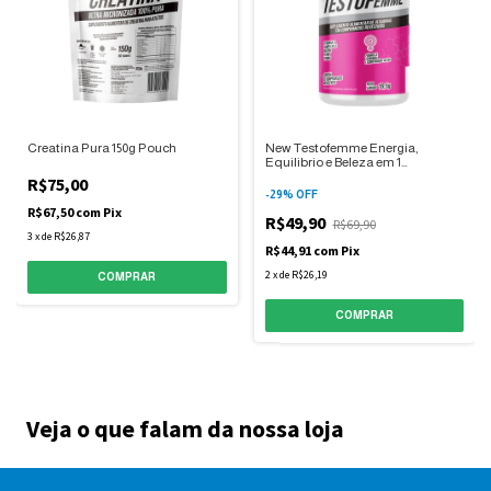
Creatina Pura 150g Pouch
New Testofemme Energia,
Equilibrio e Beleza em 1
comprimido por dia
R$75,00
-
29
%
OFF
R$67,50
com
Pix
R$49,90
R$69,90
3
x
de
R$26,87
R$44,91
com
Pix
2
x
de
R$26,19
Veja o que falam da nossa loja