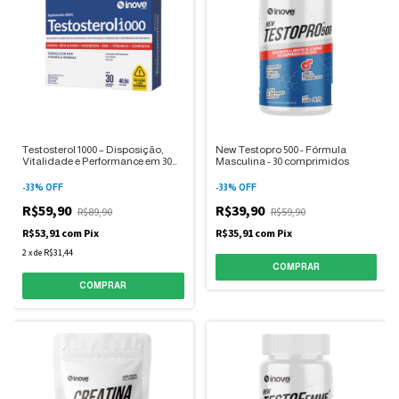
Testosterol 1000 – Disposição,
New Testopro 500 - Fórmula
Vitalidade e Performance em 30
Masculina - 30 comprimidos
comprimidos
-
33
%
OFF
-
33
%
OFF
R$59,90
R$39,90
R$89,90
R$59,90
R$53,91
com
Pix
R$35,91
com
Pix
2
x
de
R$31,44