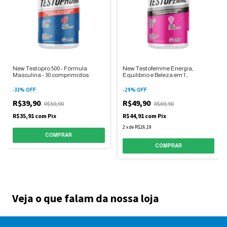
New Testopro 500 - Fórmula
New Testofemme Energia,
Masculina - 30 comprimidos
Equilibrio e Beleza em 1
comprimido por dia
-
33
%
OFF
-
29
%
OFF
R$39,90
R$49,90
R$59,90
R$69,90
R$35,91
com
Pix
R$44,91
com
Pix
2
x
de
R$26,19
Veja o que falam da nossa loja