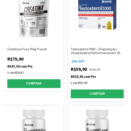
Creatina Pura 150g Pouch
Testosterol 1000 – Disposição,
Vitalidade e Performance em 30
comprimidos
R$75,00
-
33
%
OFF
R$67,50
com
Pix
R$59,90
R$89,90
3
x
de
R$26,87
R$53,91
com
Pix
2
x
de
R$31,44